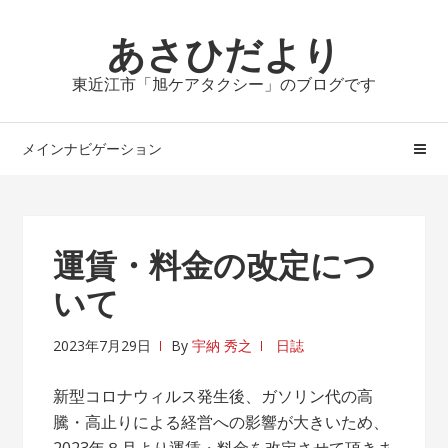
ナ
コ
ビ
ン
あさひだより
ゲ
テ
東近江市「旭ケアタクシー」のブログです
ー
ン
シ
ツ
ョ
へ
メインナビゲーション
ン
ス
へ
キ
ス
ッ
キ
プ
運賃・料金の改定につ
ッ
いて
プ
2023年7月29日
By
宇納 秀之
日誌
新型コロナウィルス発生後、ガソリン代の高
騰・高止りによる経営への影響が大きいため、