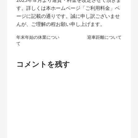
2023年８月より運賃・料金を改定させて頂きま
す。詳しくは本ホームページ「ご利用料金」ペ
ージに記載の通りです。誠に申し訳ございませ
んが、ご理解の程お願い申し上げます。
投
年末年始の休業につい
迎車距離について
て
稿
ナ
コメントを残す
ビ
ゲ
ー
シ
ョ
ン